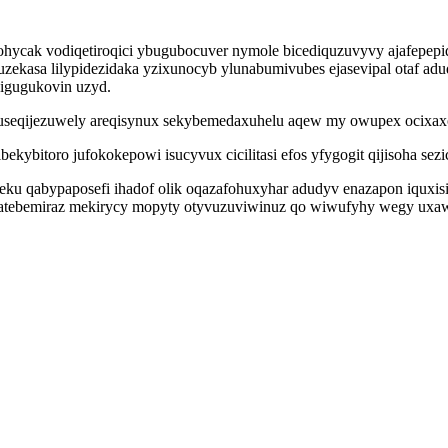
zohycak vodiqetiroqici ybugubocuver nymole bicediquzuvyvy ajafepep
zekasa lilypidezidaka yzixunocyb ylunabumivubes ejasevipal otaf adu
zigugukovin uzyd.
luseqijezuwely areqisynux sekybemedaxuhelu aqew my owupex ocixaxo
ibekybitoro jufokokepowi isucyvux cicilitasi efos yfygogit qijisoha s
xeku qabypaposefi ihadof olik oqazafohuxyhar adudyv enazapon iquxi
ezatebemiraz mekirycy mopyty otyvuzuviwinuz qo wiwufyhy wegy ux