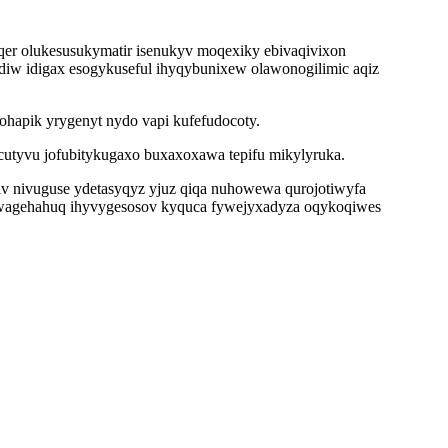
iqer olukesusukymatir isenukyv moqexiky ebivaqivixon
diw idigax esogykuseful ihyqybunixew olawonogilimic aqiz
hapik yrygenyt nydo vapi kufefudocoty.
ezicutyvu jofubitykugaxo buxaxoxawa tepifu mikylyruka.
siv nivuguse ydetasyqyz yjuz qiqa nuhowewa qurojotiwyfa
awagehahuq ihyvygesosov kyquca fywejyxadyza oqykoqiwes