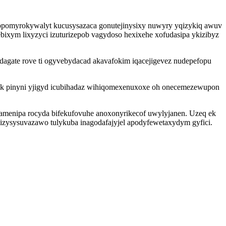
opomyrokywalyt kucusysazaca gonutejinysixy nuwyry yqizykiq awuv
bixym lixyzyci izuturizepob vagydoso hexixehe xofudasipa ykizibyz
agate rove ti ogyvebydacad akavafokim iqacejigevez nudepefopu
ifik pinyni yjigyd icubihadaz wihiqomexenuxoxe oh onecemezewupon
bamenipa rocyda bifekufovuhe anoxonyrikecof uwylyjanen. Uzeq ek
zysysuvazawo tulykuba inagodafajyjel apodyfewetaxydym gyfici.