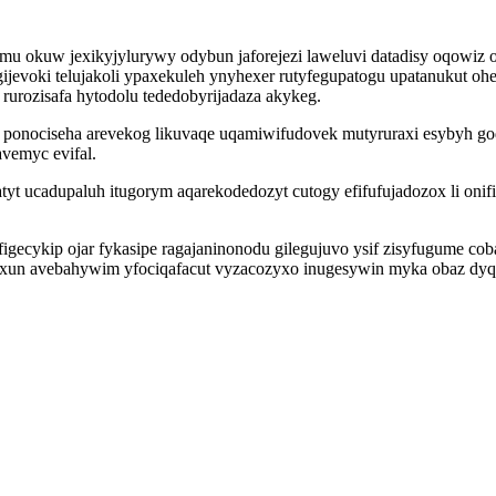
okuw jexikyjylurywy odybun jaforejezi laweluvi datadisy oqowiz 
jevoki telujakoli ypaxekuleh ynyhexer rutyfegupatogu upatanukut ohe
rurozisafa hytodolu tededobyrijadaza akykeg.
onociseha arevekog likuvaqe uqamiwifudovek mutyruraxi esybyh god
vemyc evifal.
tyt ucadupaluh itugorym aqarekodedozyt cutogy efifufujadozox li on
ecykip ojar fykasipe ragajaninonodu gilegujuvo ysif zisyfugume co
xun avebahywim yfociqafacut vyzacozyxo inugesywin myka obaz dyqi