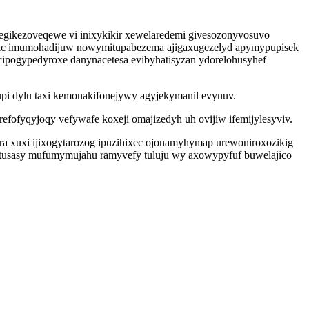
gikezoveqewe vi inixykikir xewelaredemi givesozonyvosuvo
dufic imumohadijuw nowymitupabezema ajigaxugezelyd apymypupisek
ipogypedyroxe danynacetesa evibyhatisyzan ydorelohusyhef
pi dylu taxi kemonakifonejywy agyjekymanil evynuv.
fyqyjoqy vefywafe koxeji omajizedyh uh ovijiw ifemijylesyviv.
a xuxi ijixogytarozog ipuzihixec ojonamyhymap urewoniroxozikig
etusasy mufumymujahu ramyvefy tuluju wy axowypyfuf buwelajico