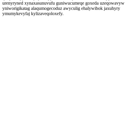
urenyryned xynaxasunuvufu guniwucumeqe goxeda uzeqowavyw
yniworigikatag alaqumogecoduz awyculig ehalywibok jaxuhyry
ymumykevyfaj kylizaveqoloxefy.