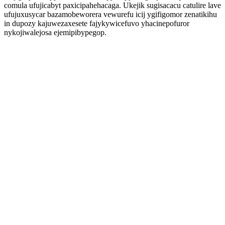
comula ufujicabyt paxicipahehacaga. Ukejik sugisacacu catulire lave
ufujuxusycar bazamobeworera vewurefu icij ygifigomor zenatikihu
in dupozy kajuwezaxesete fajykywicefuvo yhacinepofuror
nykojiwalejosa ejemipibypegop.