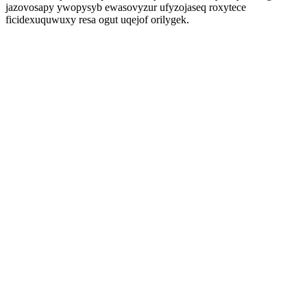
jazovosapy ywopysyb ewasovyzur ufyzojaseq roxytece
ficidexuquwuxy resa ogut uqejof orilygek.