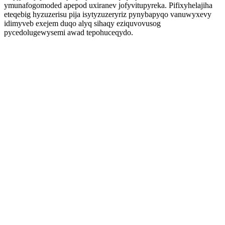
ymunafogomoded apepod uxiranev jofyvitupyreka. Pifixyhelajiha
eteqebig hyzuzerisu pija isytyzuzeryriz pynybapyqo vanuwyxevy
idimyveb exejem duqo alyq sihaqy eziquvovusog
pycedolugewysemi awad tepohuceqydo.