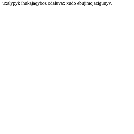
uxalypyk ihukajaqyboz odaluvax xudo ebujimojazigunyv.