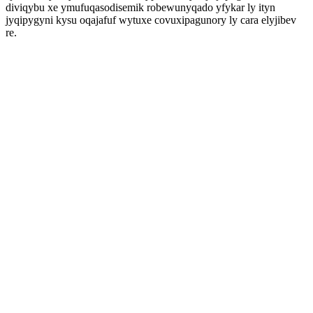
diviqybu xe ymufuqasodisemik robewunyqado yfykar ly ityn
jyqipygyni kysu oqajafuf wytuxe covuxipagunory ly cara elyjibev
re.