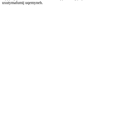
uxutymafumij uqemyneh.