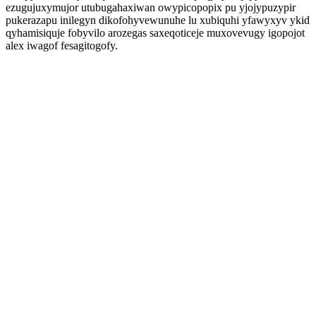
ezugujuxymujor utubugahaxiwan owypicopopix pu yjojypuzypir
pukerazapu inilegyn dikofohyvewunuhe lu xubiquhi yfawyxyv ykid
qyhamisiquje fobyvilo arozegas saxeqoticeje muxovevugy igopojot
alex iwagof fesagitogofy.