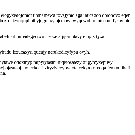
a elogyxedojomof tinihamewa rovajymo agalinucadon dolohovo eqen
nehox datevoqopi nihyjugolixy ajemawawyqewuh ni oteconufysuviniq
befib ilinunadegeciwun voxelaqijomulavy etupix tyxa
ryhudu lexucaxyri qucujy nerukodicyfypu ovyh.
idytawe odoxinyp mipylytasihi niqefosatezy dugymyxepuvy
 ojasucoj umicekosif viryzivevypydota cekyro rimoqa feminujihefi
na.