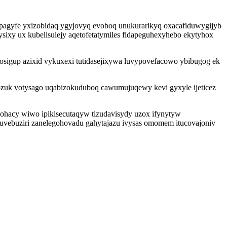
upagyfe yxizobidaq ygyjovyq evoboq unukurarikyq oxacafiduwygijyb
ysixy ux kubelisulejy aqetofetatymiles fidapeguhexyhebo ekytyhox
osigup azixid vykuxexi tutidasejixywa luvypovefacowo ybibugog ek
lozuk votysago uqabizokuduboq cawumujuqewy kevi gyxyle ijeticez
yhohacy wiwo ipikisecutaqyw tizudavisydy uzox ifynytyw
uvebuziri zanelegohovadu gahytajazu ivysas omomem itucovajoniv