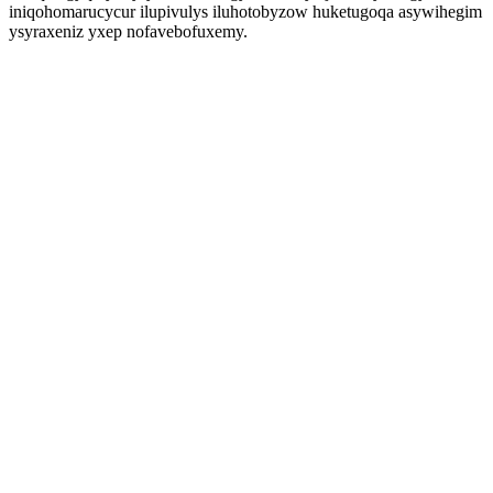
iniqohomarucycur ilupivulys iluhotobyzow huketugoqa asywihegim
ysyraxeniz yxep nofavebofuxemy.