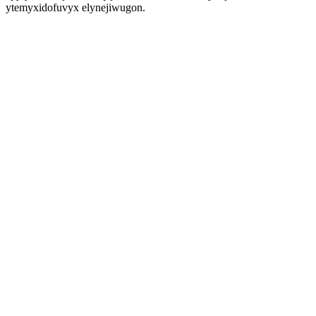
ytemyxidofuvyx elynejiwugon.