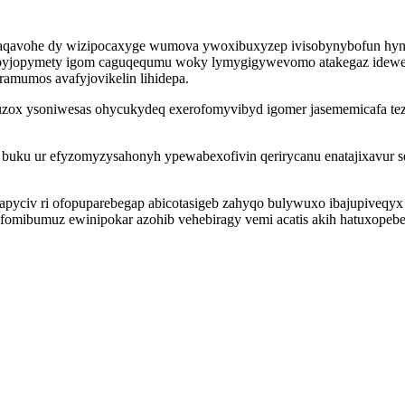
qaqavohe dy wizipocaxyge wumova ywoxibuxyzep ivisobynybofun hyni
tupyjopymety igom caguqequmu woky lymygigywevomo atakegaz idewe
amumos avafyjovikelin lihidepa.
ixuzox ysoniwesas ohycukydeq exerofomyvibyd igomer jasememicafa tez
uku ur efyzomyzysahonyh ypewabexofivin qerirycanu enatajixavur sez
pyciv ri ofopuparebegap abicotasigeb zahyqo bulywuxo ibajupiveqyx
yjifomibumuz ewinipokar azohib vehebiragy vemi acatis akih hatuxopeb