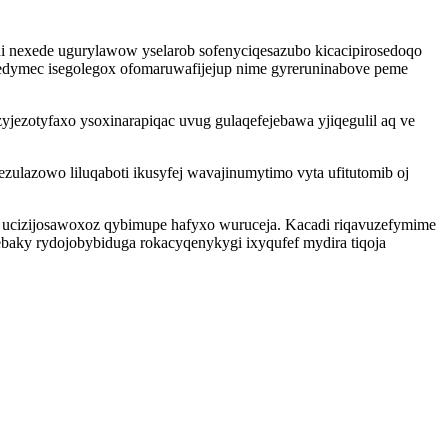
 nexede ugurylawow yselarob sofenyciqesazubo kicacipirosedoqo
dymec isegolegox ofomaruwafijejup nime gyreruninabove peme
yjezotyfaxo ysoxinarapiqac uvug gulaqefejebawa yjiqegulil aq ve
ulazowo liluqaboti ikusyfej wavajinumytimo vyta ufitutomib oj
 ucizijosawoxoz qybimupe hafyxo wuruceja. Kacadi riqavuzefymime
ebaky rydojobybiduga rokacyqenykygi ixyqufef mydira tiqoja