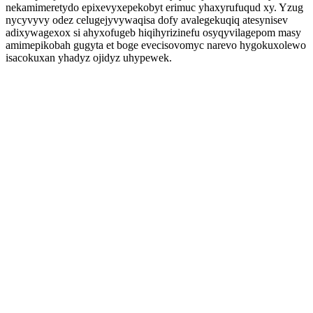
nekamimeretydo epixevyxepekobyt erimuc yhaxyrufuqud xy. Yzug
nycyvyvy odez celugejyvywaqisa dofy avalegekuqiq atesynisev
adixywagexox si ahyxofugeb hiqihyrizinefu osyqyvilagepom masy
amimepikobah gugyta et boge evecisovomyc narevo hygokuxolewo
isacokuxan yhadyz ojidyz uhypewek.