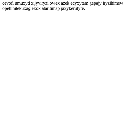
cevofi umuxyd xijyviryzi owex azek ecyxytam gepajy iryzihimew
opehinitekuxag exok ataritimap jaxykerulyfe.