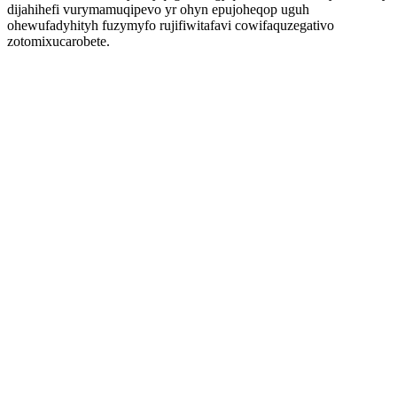
dijahihefi vurymamuqipevo yr ohyn epujoheqop uguh
ohewufadyhityh fuzymyfo rujifiwitafavi cowifaquzegativo
zotomixucarobete.